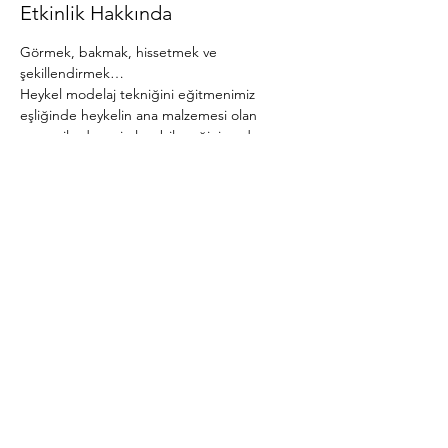
Etkinlik Hakkında
Görmek, bakmak, hissetmek ve 
şekillendirmek…
Heykel modelaj tekniğini eğitmenimiz 
eşliğinde heykelin ana malzemesi olan 
çamur ile deneyimleyebileceğiniz, adım
adım kendi tasarımlarınızı oluşturmayı 
öğreneceğiniz, yeni bir beceri edineceğiniz, 
sosyalleşip, kendinizi 
an’da ve akışta 
bulacağınız bu yolculuğa 
hepinizi bekliyoruz
.
Atölye dersleri ayda 16 saat olup 
kullanılacak materyal tarafımızdan temin 
edilecektir.
Bu Etkinliği Paylaş