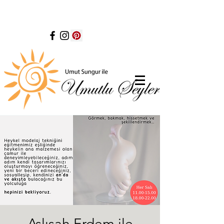
Aslışah Erdem ile