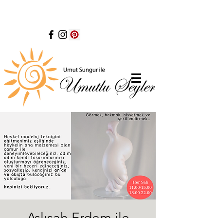
Aslışah Erdem ile