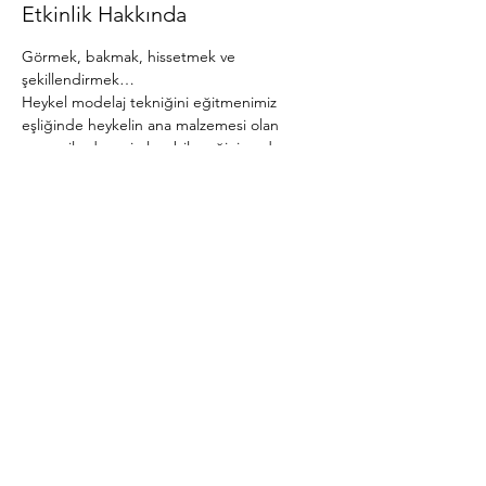
Etkinlik Hakkında
Görmek, bakmak, hissetmek ve 
şekillendirmek…
Heykel modelaj tekniğini eğitmenimiz 
eşliğinde heykelin ana malzemesi olan 
çamur ile deneyimleyebileceğiniz, adım
adım kendi tasarımlarınızı oluşturmayı 
öğreneceğiniz, yeni bir beceri edineceğiniz, 
sosyalleşip, kendinizi 
an’da ve akışta 
bulacağınız bu yolculuğa 
hepinizi bekliyoruz
.
Atölye dersleri ayda 16 saat olup 
kullanılacak materyal tarafımızdan temin 
edilecektir.
Bu Etkinliği Paylaş