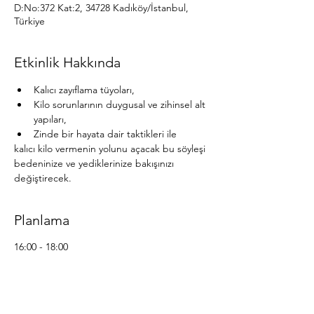
D:No:372 Kat:2, 34728 Kadıköy/İstanbul,
Türkiye
Etkinlik Hakkında
Kalıcı zayıflama tüyoları,
Kilo sorunlarının duygusal ve zihinsel alt 
yapıları,
Zinde bir hayata dair taktikleri ile
kalıcı kilo vermenin yolunu açacak bu söyleşi 
bedeninize ve yediklerinize bakışınızı 
değiştirecek.
Planlama
16:00 - 18:00
2 saat
Ece Benligiray ile "Holistik Beslenme ve
Kalıcı Zayıflamanın Yolları"
Umut Sungur ile Umutlu Şeyler