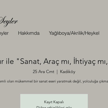
yler
Hakkımda
Yağlıboya/Akrilik/Heykel
 ile "Sanat, Araç mı, İhtiyaç mı
25 Ara Cmt
  |  
Kadıköy
mli olan mükemmel bir sanat eseri yaratmak değil, yolculuğa çıkmak
Kayıt Kapalı
Diğer etkinlikleri gör