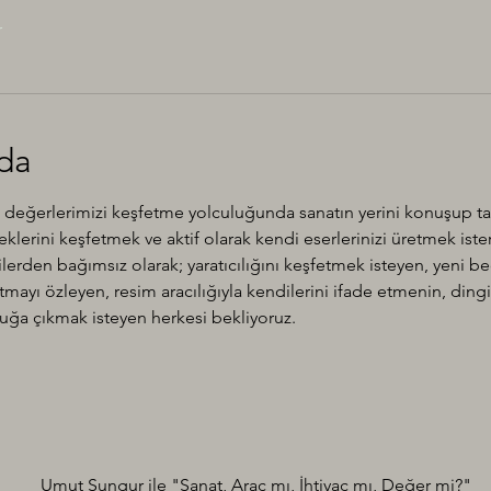
r
nda
 değerlerimizi keşfetme yolculuğunda sanatın yerini konuşup tartı
lerini keşfetmek ve aktif olarak kendi eserlerinizi üretmek ister
erilerden bağımsız olarak; yaratıcılığını keşfetmek isteyen, yeni b
ayı özleyen, resim aracılığıyla kendilerini ifade etmenin, ding
uluğa çıkmak isteyen herkesi bekliyoruz.
Umut Sungur ile "Sanat, Araç mı, İhtiyaç mı, Değer mi?"