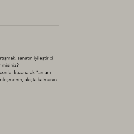
şmak, sanatın iyileştirici 
 misiniz?
eceriler kazanarak "anlam 
inleşmenin, akışta kalmanın 